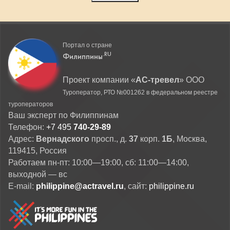
Портал о стране
.RU
Филиппины
Проект компании
«
АС-тревел
» ООО
Туроператор
, РТО №001262 в федеральном реестре
туроператоров
Ваш эксперт по Филиппинам
Телефон:
+7 495
740-29-89
Адрес:
Вернадского
просп., д.
37
корп.
1Б
,
Москва
,
119415
,
Россия
Работаем
пн-пт: 10:00—19:00, сб: 11:00—14:00
,
выходной — вс
E-mail:
philippine@actravel.ru
, cайт:
philippine.ru