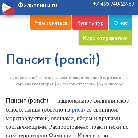
+7 495 740-29-89
Филиппины.ru
Чем заняться
Купить тур
О нас
Куда отправиться
Пансит (pancit)
алфавитный список
|
весь словарь на одной странице
|
корневая категория
|
список категорий
|
о словаре
Пансит (pancit)
—
национальное филиппинское
блюдо, лапша (обычно из
риса
) со свининой,
морепродуктами, овощами, яйцом и другими
составляющими. Распространено практически по
всей территории Филиппин. Известно во