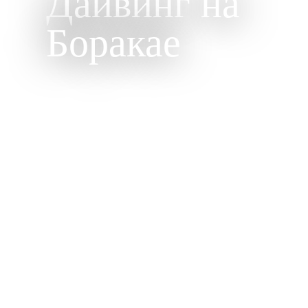
Дайвинг на
Боракае