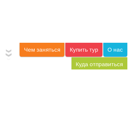
Чем заняться
Купить тур
О нас
Куда отправиться
Потрясающие пляжи и
приличный дайвинг
Боракай
Небольшой островок
, без сомнения,
стал сейчас самым знаменитым местом пляжного
отдыха на Филиппинах, белоснежные пляжи